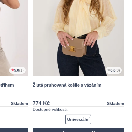
5,0
(1)
0,0
(0)
střihem
Žlutá pruhovaná košile s vázáním
774 Kč
Skladem
Skladem
Dostupné velikosti:
Univerzální