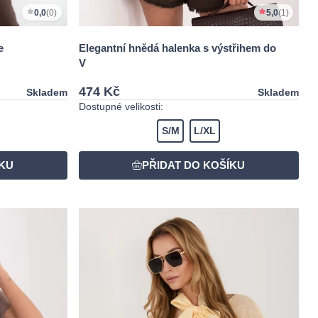
0,0
(0)
5,0
(1)
e
Elegantní hnědá halenka s výstřihem do
V
474 Kč
Skladem
Skladem
Dostupné velikosti:
S/M
L/XL