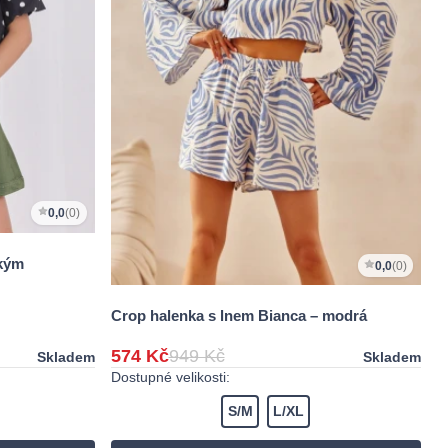
0,0
(0)
tkým
0,0
(0)
Crop halenka s lnem Bianca – modrá
574 Kč
949 Kč
Skladem
Skladem
Dostupné velikosti:
S/M
L/XL