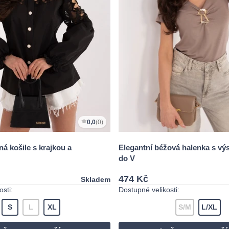
0,0
(0)
á košile s krajkou a
Elegantní béžová halenka s vý
do V
474 Kč
Skladem
sti:
Dostupné velikosti:
S
L
XL
S/M
L/XL