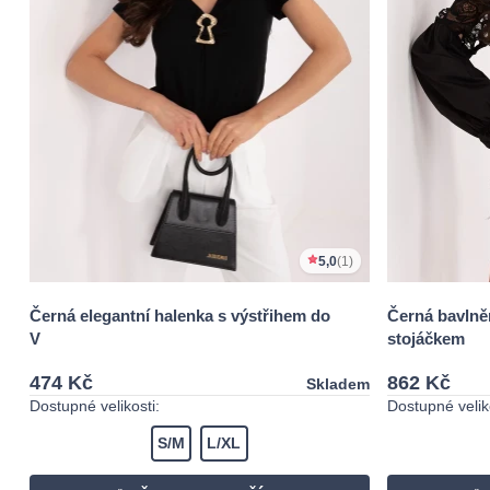
5,0
(1)
Černá elegantní halenka s výstřihem do
Černá bavlněn
V
stojáčkem
474 Kč
862 Kč
Skladem
Dostupné velikosti:
Dostupné veliko
S/M
L/XL