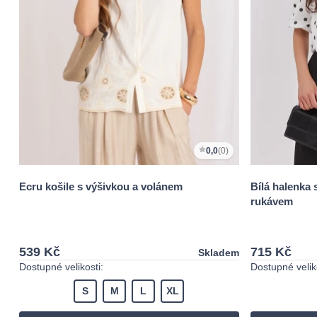
0,0
(0)
Ecru košile s výšivkou a volánem
Bílá halenka 
rukávem
539 Kč
715 Kč
Skladem
Dostupné velikosti:
Dostupné veliko
S
M
L
XL