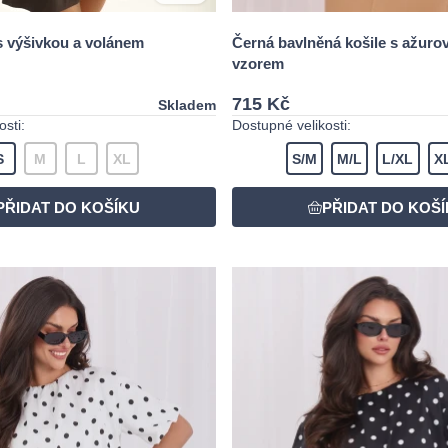
s výšivkou a volánem
Černá bavlněná košile s ažur
vzorem
715 Kč
Skladem
sti:
Dostupné velikosti:
S
M
L
XL
S/M
M/L
L/XL
X