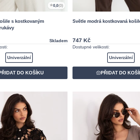
0,0
(0)
košile s kostkovaným
Světle modrá kostkovaná košil
 rukávy
747 Kč
Skladem
sti:
Dostupné velikosti:
Univerzální
Univerzální