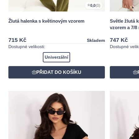
0,0
(0)
Žlutá halenka s květinovým vzorem
Světle žlutá 
vzorem a 7/8
715 Kč
747 Kč
Skladem
Dostupné velikosti:
Dostupné veliko
Univerzální