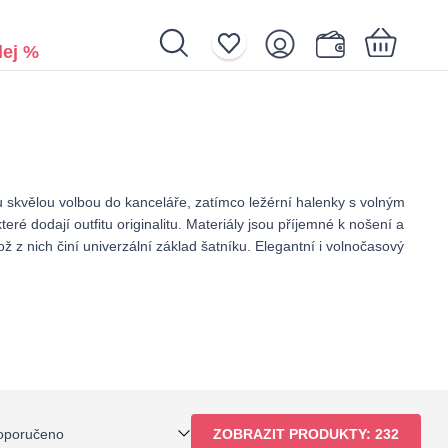
ej %
Nákupní košík je prázdný.
ou skvělou volbou do kanceláře, zatímco ležérní halenky s volným
ré dodají outfitu originalitu. Materiály jsou příjemné k nošení a
 z nich činí univerzální základ šatníku. Elegantní i volnočasový
oporučeno
ZOBRAZIT PRODUKTY:
232