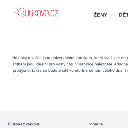
ŽENY
DĚT
Halenky a košile jsou univerzálním kouskem, který využijete do 
střihem jsou ideální pro volný čas. V nabídce naleznete jednobar
prodyšné, takže se budete cítit komfortně během celého dne. Hal
Velikost
Barva
Filtrovat: