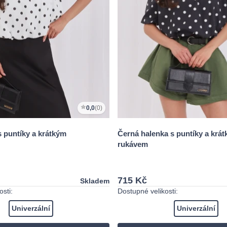
0,0
(0)
s puntíky a krátkým
Černá halenka s puntíky a krá
rukávem
715 Kč
Skladem
sti:
Dostupné velikosti:
Univerzální
Univerzální