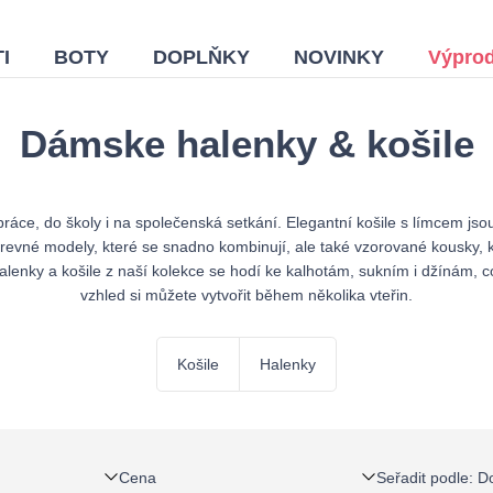
I
BOTY
DOPLŇKY
NOVINKY
Výprod
Dámske halenky & košile
práce, do školy i na společenská setkání. Elegantní košile s límcem js
evné modely, které se snadno kombinují, ale také vzorované kousky, kte
enky a košile z naší kolekce se hodí ke kalhotám, sukním i džínám, což
vzhled si můžete vytvořit během několika vteřin.
Košile
Halenky
Cena
Seřadit podle
:
D