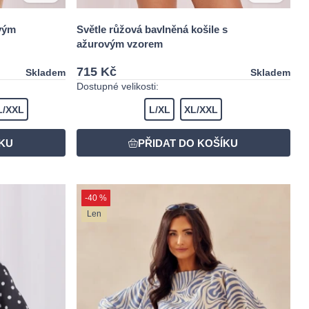
ovým
Světle růžová bavlněná košile s
ažurovým vzorem
715 Kč
Skladem
Skladem
Dostupné velikosti:
L/XXL
L/XL
XL/XXL
-40 %
Len