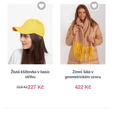
Univerzální
Univerzální
Žlutá kšiltovka v basic
Zimní šála v
střihu
geometrickém vzoru
227 Kč
422 Kč
319 Kč