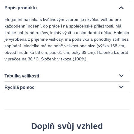
Popis produktu
Elegantní halenka s květinovým vzorem je skvělou volbou pro
každodenní nošení, do práce i na společenské příležitosti. Má
krátké nabírané rukávy, kulatý výstřih a standardní délku. Halenka
je vyrobena z příjemné viskózy, má podšívku a pohodlný střih bez
zapínání. Modelka má na sobě velikost one size (výška 168 cm,
obvod hrudníku 88 cm, pas 61 cm, boky 89 cm). Halenku lze prát
v pračce na 30 °C. Složení: viskóza (100%).
Tabulka velikosti
Rychlá pomoc
Doplň svůj vzhled