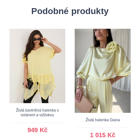
Podobné produkty
Žlutá bavlněná halenka s
volánem a výšivkou
Žlutá halenka Giana
949 Kč
1 015 Kč