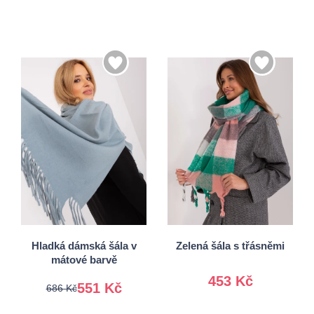
Univerzální
Univerzální
Hladká dámská šála v
Zelená šála s třásněmi
mátové barvě
453 Kč
551 Kč
686 Kč