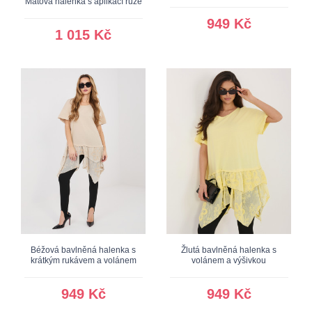
Mátová halenka s aplikací růže
949 Kč
1 015 Kč
Béžová bavlněná halenka s
Žlutá bavlněná halenka s
krátkým rukávem a volánem
volánem a výšivkou
949 Kč
949 Kč