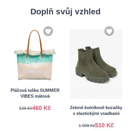
Doplň svůj vzhled
36
37
Univerzální
38
39
Plážová taška SUMMER
VIBES mátová
40
41
460 Kč
Zelené kotníkové kozačky
539 Kč
s elastickými vsadkami
510 Kč
1 009 Kč