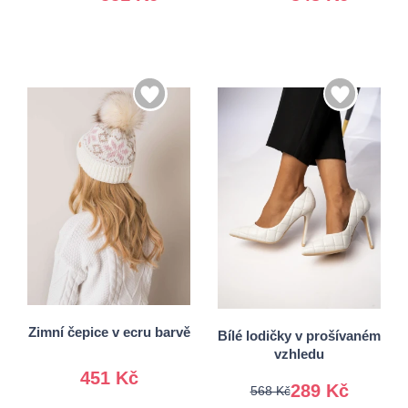
36
37
38
39
Univerzální
40
41
Zimní čepice v ecru barvě
Bílé lodičky v prošívaném
vzhledu
451 Kč
289 Kč
568 Kč