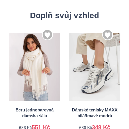
Doplň svůj vzhled
37
38
Univerzální
39
40
Ecru jednobarevná
Dámské tenisky MAXX
dámska šála
bílá/tmavě modrá
551 Kč
348 Kč
686 Kč
686 Kč