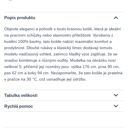
Popis produktu
Objevte eleganci a pohodlí s touto krásnou košilí, která je ideální
na pracovní schůzky nebo slavnostní příležitosti. Vyrobena z
kvalitní 100% bavlny, tato košile nabízí maximální komfort a
prodyšnost. Dlouhé rukávy a klasický límec dodávají tomuto
modelu nadčasový vzhled, zatímco hladký vzor zajišťuje, že se
snadno kombinuje s různými outfity. Modelka na obrázku nosí
velikost S, přičemž její rozměry jsou: výška 176 cm, prsa 90 cm,
pas 62 cm a boky 94 cm. Nezapomeňte, že tato košile je pratelná
v pračce na 30 °C, což usnadňuje její údržbu.
Tabulka velikosti
Rychlá pomoc