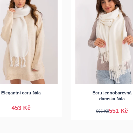
Univerzální
Elegantní ecru šála
Ecru jednobarevná
Univerzální
dámska šála
453 Kč
551 Kč
686 Kč