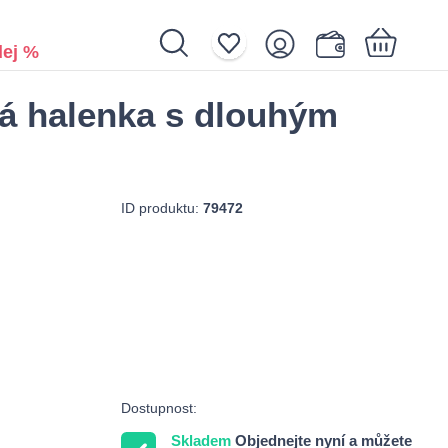
ej %
lá halenka s dlouhým
Nákupní košík je prázdný.
ID produktu:
79472
Dostupnost:
Skladem
Objednejte nyní a můžete