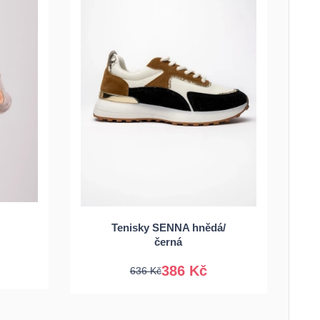
36
37
38
39
Tenisky SENNA hnědá/
40
41
černá
386 Kč
636 Kč