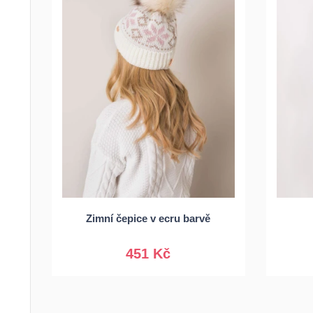
Univerzální
Zimní čepice v ecru barvě
451 Kč