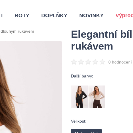
I
BOTY
DOPLŇKY
NOVINKY
Výprod
Elegantní bí
 s dlouhým rukávem
rukávem
0 hodnocení
Ďalší barvy:
Velikost: