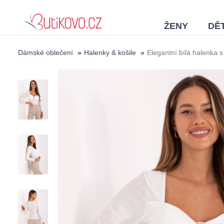
ŽENY
DĚT
Dámské oblečení
»
Halenky & košile
»
Elegantní bílá halenka