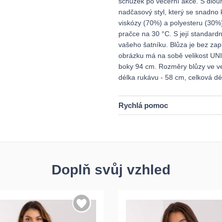
schůzek po večerní akce. S dlou
nadčasový styl, který se snadno
viskózy (70%) a polyesteru (30%)
pračce na 30 °C. S její standard
vašeho šatníku. Blůza je bez zapí
obrázku má na sobě velikost UNI,
boky 94 cm. Rozměry blůzy ve vel
délka rukávu - 58 cm, celková dé
Rychlá pomoc
Doplň svůj vzhled