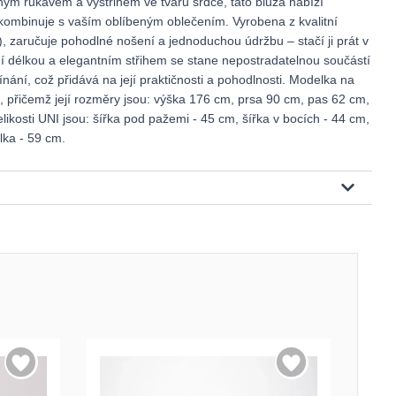
hým rukávem a výstřihem ve tvaru srdce, tato blůza nabízí
 kombinuje s vaším oblíbeným oblečením. Vyrobena z kvalitní
, zaručuje pohodlné nošení a jednoduchou údržbu – stačí ji prát v
ní délkou a elegantním střihem se stane nepostradatelnou součástí
nání, což přidává na její praktičnosti a pohodlnosti. Modelka na
 přičemž její rozměry jsou: výška 176 cm, prsa 90 cm, pas 62 cm,
ikosti UNI jsou: šířka pod pažemi - 45 cm, šířka v bocích - 44 cm,
lka - 59 cm.