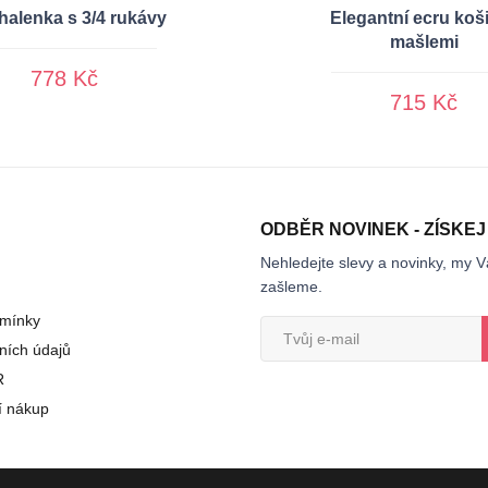
 halenka s 3/4 rukávy
Elegantní ecru koši
mašlemi
778 Kč
715 Kč
ODBĚR NOVINEK - ZÍSKEJ
Nehledejte slevy a novinky, my V
zašleme.
mínky
ních údajů
R
í nákup