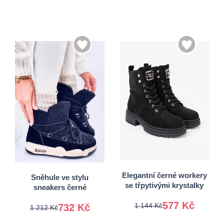
36
37
38
39
40
41
38
39
Elegantní černé workery
Sněhule ve stylu
se třpytivými krystalky
sneakers černé
577 Kč
1 144 Kč
732 Kč
1 212 Kč