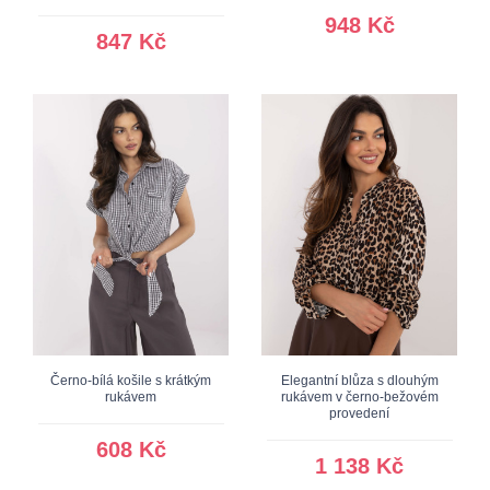
948 Kč
847 Kč
Černo-bílá košile s krátkým
Elegantní blůza s dlouhým
rukávem
rukávem v černo-bežovém
provedení
608 Kč
1 138 Kč