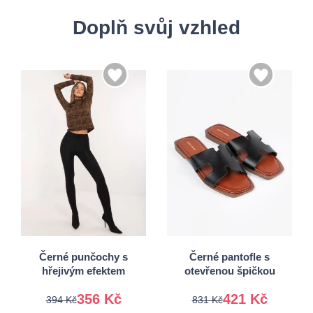
Doplň svůj vzhled
36
37
S/M
M/L
38
39
L/XL
40
41
Černé punčochy s
Černé pantofle s
hřejivým efektem
otevřenou špičkou
356 Kč
421 Kč
394 Kč
831 Kč