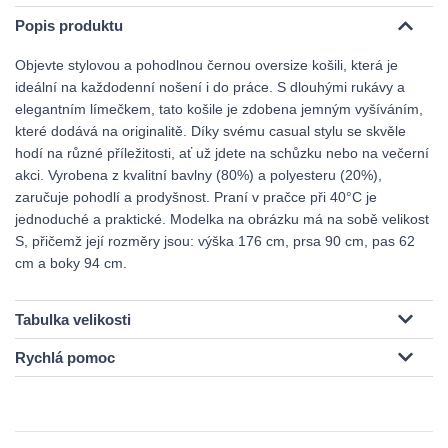
Popis produktu
Objevte stylovou a pohodlnou černou oversize košili, která je
ideální na každodenní nošení i do práce. S dlouhými rukávy a
elegantním límečkem, tato košile je zdobena jemným vyšíváním,
které dodává na originalitě. Díky svému casual stylu se skvěle
hodí na různé příležitosti, ať už jdete na schůzku nebo na večerní
akci. Vyrobena z kvalitní bavlny (80%) a polyesteru (20%),
zaručuje pohodlí a prodyšnost. Praní v pračce při 40°C je
jednoduché a praktické. Modelka na obrázku má na sobě velikost
S, přičemž její rozměry jsou: výška 176 cm, prsa 90 cm, pas 62
cm a boky 94 cm.
Tabulka velikosti
Rychlá pomoc