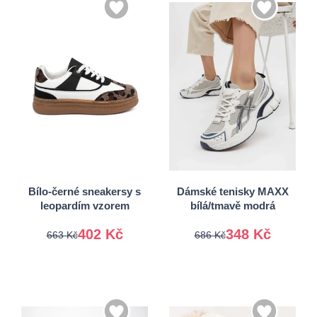
37
38
41
39
40
Bílo-černé sneakersy s
Dámské tenisky MAXX
leopardím vzorem
bílá/tmavě modrá
402 Kč
348 Kč
663 Kč
686 Kč