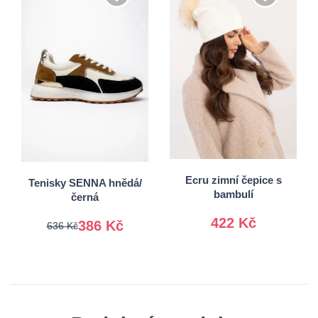
36
37
38
39
Univerzální
40
41
Ecru zimní čepice s
Tenisky SENNA hnědá/
bambulí
černá
422 Kč
386 Kč
636 Kč