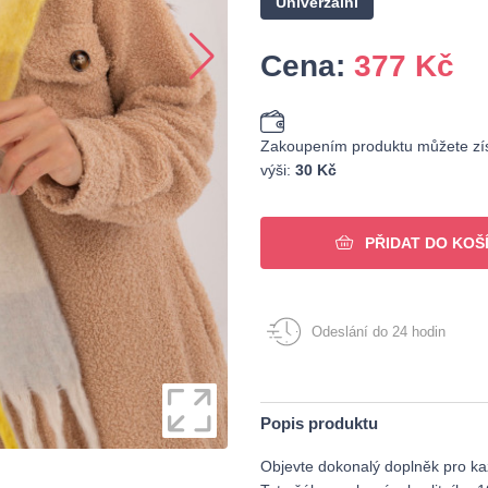
Univerzální
Cena:
377
Kč
Zakoupením produktu můžete zís
výši:
30 Kč
PŘIDAT DO KOŠ
Odeslání do 24 hodin
Popis produktu
Objevte dokonalý doplněk pro kaž