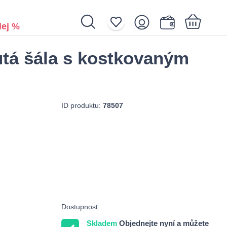
ej %
utá šála s kostkovaným
Nákupní košík je prázdný.
ID produktu:
78507
Dostupnost:
Skladem
Objednejte nyní a můžete