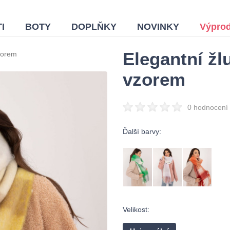
I
BOTY
DOPLŇKY
NOVINKY
Výprod
Elegantní žl
zorem
vzorem
0 hodnocení
Ďalší barvy:
Velikost: