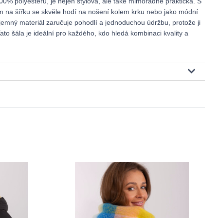
100% polyesteru, je nejen stylová, ale také mimořádně praktická. S
 na šířku se skvěle hodí na nošení kolem krku nebo jako módní
jemný materiál zaručuje pohodlí a jednoduchou údržbu, protože ji
ato šála je ideální pro každého, kdo hledá kombinaci kvality a