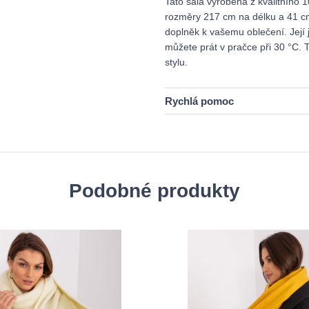
Tato šála vyrobená z kvalitního 
rozměry 217 cm na délku a 41 cm
doplněk k vašemu oblečení. Její 
můžete prát v pračce při 30 °C. T
stylu.
Rychlá pomoc
Podobné produkty