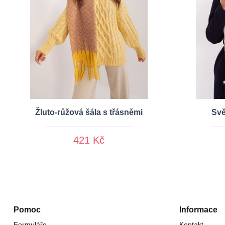
Žluto-růžová šála s třásněmi
Svě
421 Kč
Pomoc
Informace
Formuláře
Kontakt