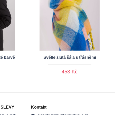
té barvě
Světle žlutá šála s třásněmi
453 Kč
 SLEVY
Kontakt
ám je rádi
Napište nám:
info@butikovo.cz