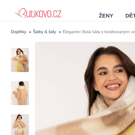
ŽENY
DĚT
Doplňky
»
Šátky & šály
»
Elegantní žlutá šála s kostkovaným v