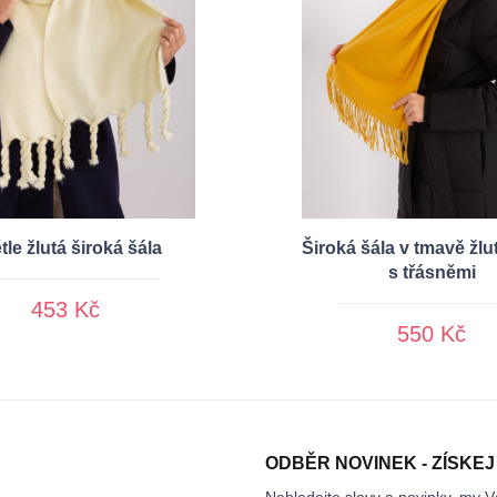
tle žlutá široká šála
Široká šála v tmavě žlu
s třásněmi
453 Kč
550 Kč
ODBĚR NOVINEK - ZÍSKEJ
Nehledejte slevy a novinky, my V