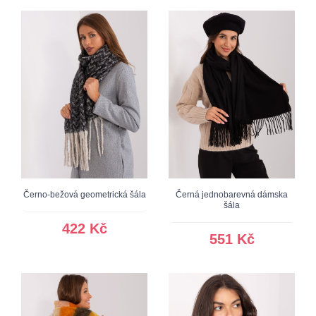
Černo-bežová geometrická šála
Černá jednobarevná dámska
šála
422 Kč
551 Kč