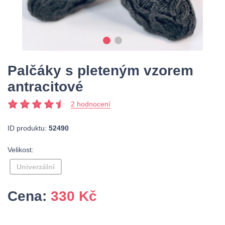
Palčáky s pleteným vzorem
antracitové
2 hodnocení
ID produktu:
52490
Velikost:
Univerzální
Cena:
330
Kč