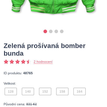
Zelená prošívaná bomber
bunda
2 hodnocení
ID produktu:
48765
Velikost:
128
140
152
158
164
Původní cena:
831 Kč