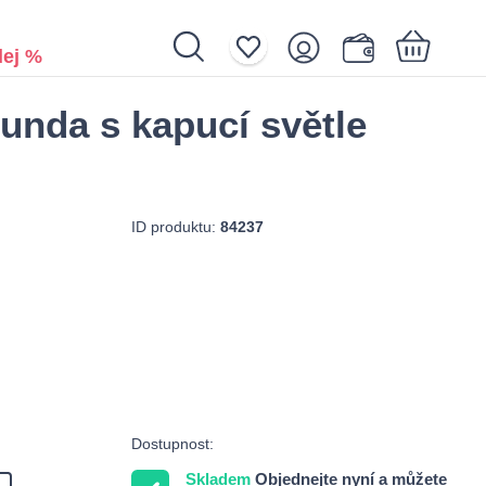
ej %
unda s kapucí světle
Nákupní košík je prázdný.
ID produktu:
84237
Dostupnost:
Skladem
Objednejte nyní a můžete