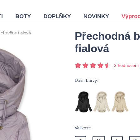
I
BOTY
DOPLŇKY
NOVINKY
Výprod
Přechodná b
í světle fialová
fialová
2 hodnocení
Ďalší barvy:
Velikost: