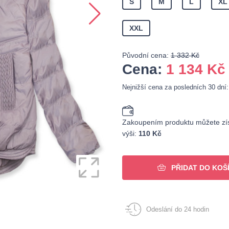
S
M
L
XL
XXL
Původní cena:
1 332 Kč
Cena:
1 134
Kč
Nejnižší cena za posledních 30 dní
Zakoupením produktu můžete zís
výši:
110 Kč
PŘIDAT DO KOŠ
Odeslání do 24 hodin