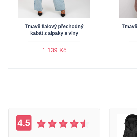
Tmavě fialový přechodný
Tmavě 
kabát z alpaky a vlny
1 139 Kč
4.5