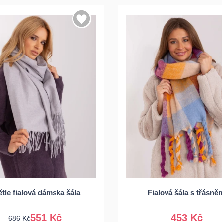
Univerzální
Univerzální
ětle fialová dámska šála
Fialová šála s třásně
551 Kč
453 Kč
686 Kč