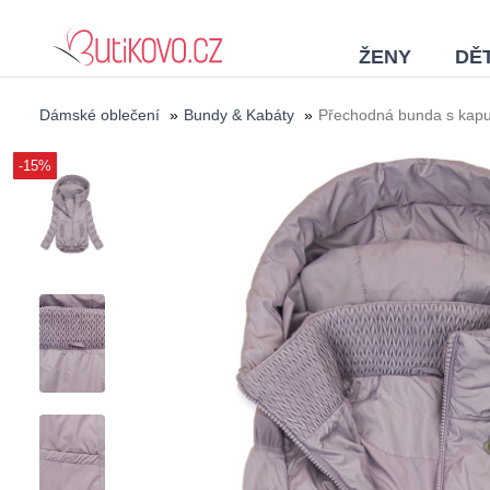
ŽENY
DĚT
Dámské oblečení
»
Bundy & Kabáty
»
Přechodná bunda s kapuc
-15%