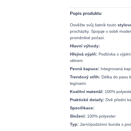
Popis produktu
Osvěžte svůj šatník touto
stylo
procházky. Spojuje v sobě moder
proměnlivé počasí.
Hlavní výhody:
Hřejivá výplň:
Podšívka s výplní
větrem.
Pevná kapuce:
Integrovaná kap
Trendový střih:
Délka do pasu k
legínami.
Kvalitní materiál:
100% polyeste
Praktické detaily:
Dvě přední ka
Specifikace:
Složení:
100% polyester
Typ:
Jarní/podzimní bunda s po