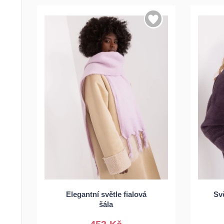
Elegantní světle fialová
Sv
Univerzální
šála