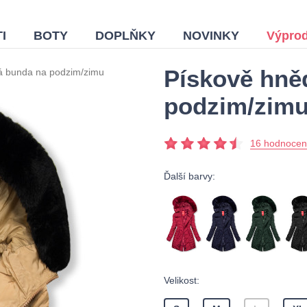
I
BOTY
DOPLŇKY
NOVINKY
Výprod
Pískově hně
á bunda na podzim/zimu
podzim/zim
16 hodnocen
Ďalší barvy:
Velikost: