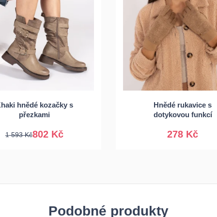
6
37
38
39
haki hnědé kozačky s
Hnědé rukavice s
40
41
S/M
L/XL
přezkami
dotykovou funkcí
802 Kč
278 Kč
1 593 Kč
Podobné produkty