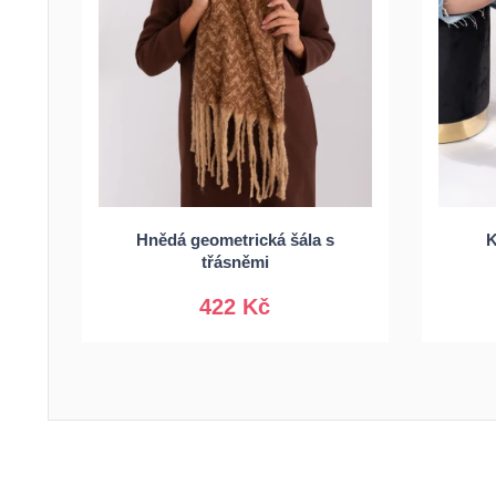
3
Hnědá geometrická šála s
K
Univerzální
třásněmi
422 Kč