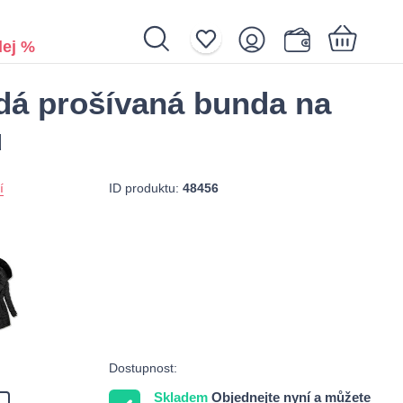
ej %
dá prošívaná bunda na
Nákupní košík je prázdný.
u
ID produktu:
48456
í
Dostupnost:
Skladem
Objednejte nyní a můžete