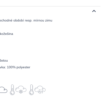
řechodné období resp. mírnou zimu
 kožešina
žetou
ívka: 100% polyester