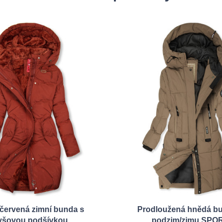
ervená zimní bunda s
Prodloužená hnědá b
yšovou podšívkou
podzim/zimu SPO