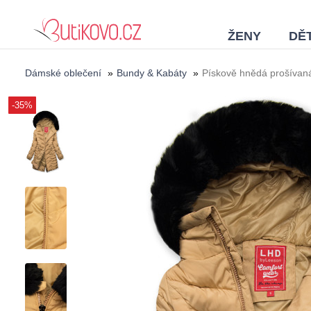
ŽENY
DĚT
Dámské oblečení
»
Bundy & Kabáty
»
Pískově hnědá prošívan
-35%