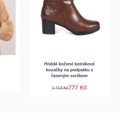
Hnědé kožené kotníkové
kozačky na podpatku s
36
37
38
39
řaseným svrškem
777 Kč
1 713 Kč