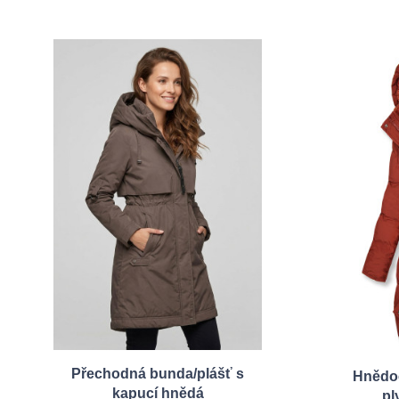
Přechodná bunda/plášť s
Hnědoč
kapucí hnědá
pl