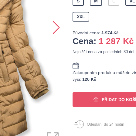
S
M
L
XL
XXL
Původní cena:
1 974 Kč
Cena:
1 287
Kč
Nejnižší cena za posledních 30 dní
Zakoupením produktu můžete zís
výši:
120 Kč
PŘIDAT DO KOŠ
Odeslání do 24 hodin