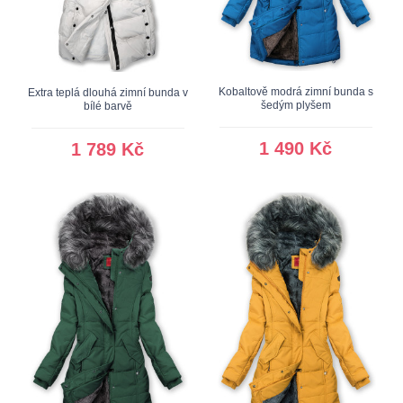
Kobaltově modrá zimní bunda s
Extra teplá dlouhá zimní bunda v
šedým plyšem
bílé barvě
1 490 Kč
1 789 Kč