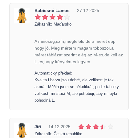
Babicsné Lamos
27.12.2025
Zákazník: Maďarsko
A minőség,szín,megfelelő,de a méret épp
hogy jó. Meg mértem magam többször,a
méret táblázat szerint elég az M-es,de kell az
L-es,hogy kényelmes legyen.
Automatický překlad:
Kvalita i barva jsou dobré, ale velikost je tak
akorát. Měřila jsem se několikrát, podle tabulky
velikostí mi stačí M, ale potřebuji, aby mi byla
pohodlná L.
Jiří
14.12.2025
Zákazník: Česká republika