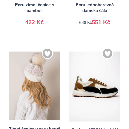
Ecru zimní čepice s
Ecru jednobarevná
bambulí
dámska šála
422 Kč
551 Kč
686 Kč
36
37
38
39
Univerzální
40
41
Zimní čepice v ecru barvě