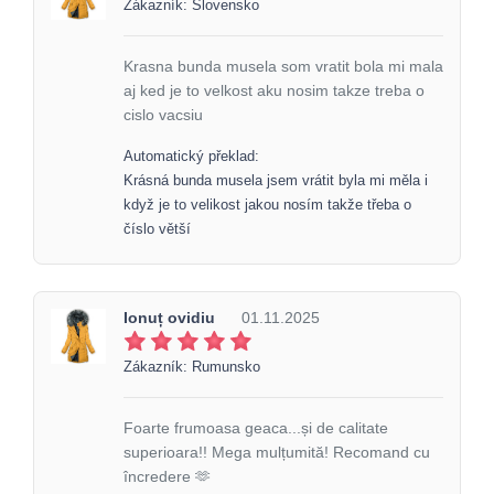
Zákazník: Slovensko
Krasna bunda musela som vratit bola mi mala
aj ked je to velkost aku nosim takze treba o
cislo vacsiu
Automatický překlad:
Krásná bunda musela jsem vrátit byla mi měla i
když je to velikost jakou nosím takže třeba o
číslo větší
Ionuț ovidiu
01.11.2025
Zákazník: Rumunsko
Foarte frumoasa geaca...și de calitate
superioara!! Mega mulțumită! Recomand cu
încredere 🫶