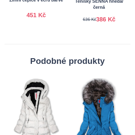
Tenisky SENNA hnědá/
černá
451 Kč
386 Kč
636 Kč
Podobné produkty