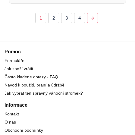
1
2
3
4
Pomoc
Formuláře
Jak zboží vrátit
Často kladené dotazy - FAQ
Návod k použití, praní a údržbě
Jak vybrat ten správný vánoční stromek?
Informace
Kontakt
O nás
Obchodní podmínky