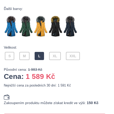
Ďalší barvy:
Velikost:
S
M
L
XL
XXL
Původní cena:
1 983 Kč
Cena:
1 589
Kč
Nejnižší cena za posledních 30 dní: 1 591 Kč
Zakoupením produktu můžete získat kredit ve výši:
150 Kč