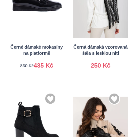
36
37
39
40
41
Univerzální
Černé dámské mokasíny
Černá dámská vzorovaná
na platformě
šála s lesklou nití
435 Kč
250 Kč
860 Kč