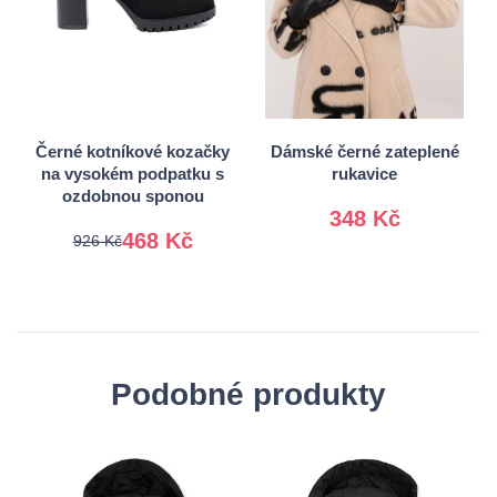
36
37
S/M
38
39
L/XL
40
41
Černé kotníkové kozačky
Dámské černé zateplené
na vysokém podpatku s
rukavice
ozdobnou sponou
348 Kč
468 Kč
926 Kč
Podobné produkty