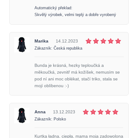
Automatický překlad:
Skvělý výrobek, velmi teplý a dobře vyrobený
Marika
14.12.2023
Zákazník: Česká republika
Bunda je krásná, hezky teploučká a
měkoučká, zevnitř má kožíšek, nemusím se
pod ní ani moc oblékat, stačí triko, stala se
mojí oblíbenou :-)
Anna
13.12.2023
Zákazník: Polsko
Kurtka ładna, ciepła, mama moja zadowolona