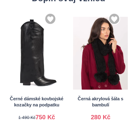
36
37
38
39
40
Univerzální
Černé dámské kovbojské
Černá akrylová šála s
kozačky na podpatku
bambulí
750 Kč
280 Kč
1 490 Kč