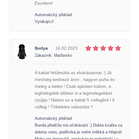
Excelent!
Automatický překlad:
Vynikající!
Ibolya
16.02.2023
Zákazník: Maďarsko
A kabát felülmúlta az elvárásaimat :) Jó
minőség kedvező áron , nagyon puha és
meleg a bélés ! Csak ajánlani tudom, a
leghidegebb időben is a legmelegebbet
nyújtja ! Nálam ez a kabát 5 csillagból / 5
csillag ! Tökéletes választás !!
Automatický překlad:
Bunda předčila má očekávání :) Dobrá kvalita za
dobrou cenu, podšívka je velmi měkká a hřejivá!
Mohu jen doporučit, poskytuje to nejteplejší i v