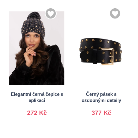
S
M
Univerzální
L
Elegantní černá čepice s
Černý pásek s
aplikací
ozdobnými detaily
272 Kč
377 Kč