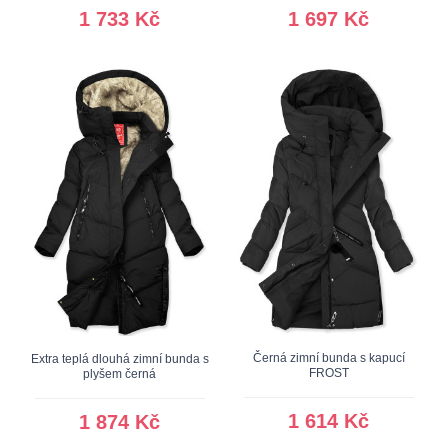
1 733 Kč
1 697 Kč
Černá zimní bunda s kapucí
Extra teplá dlouhá zimní bunda s
FROST
plyšem černá
1 614 Kč
1 874 Kč