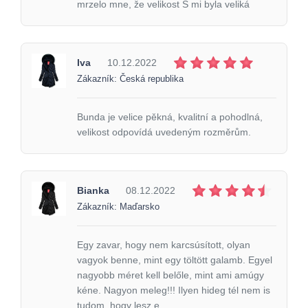
mrzelo mne, že velikost S mi byla veliká
Iva
10.12.2022
Zákazník: Česká republika
Bunda je velice pěkná, kvalitní a pohodlná,
velikost odpovídá uvedeným rozměrům.
Bianka
08.12.2022
Zákazník: Maďarsko
Egy zavar, hogy nem karcsúsított, olyan
vagyok benne, mint egy töltött galamb. Egyel
nagyobb méret kell belőle, mint ami amúgy
kéne. Nagyon meleg!!! Ilyen hideg tél nem is
tudom, hogy lesz e.