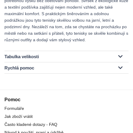
potřebnou výšku bez obětování pohodlí. Svršek z ekologické kůže
a textilní podšívka zajišťují nejen moderní vzhled, ale také
maximální komfort. S praktickým šněrováním a odolnou
podrážkou jsou tyto tenisky skvělou volbou na jarní, letní a
podzimní dny. Nezáleží na tom, zda se chystáte na procházku po
městě nebo na setkání s přáteli, tyto tenisky se skvěle kombinují s
různými outfity a dodají vám stylový vzhled.
Tabulka velikosti
Rychlá pomoc
Pomoc
Formuláře
Jak zboží vrátit
Často kladené dotazy - FAQ
Návod k použití, praní a údržbě