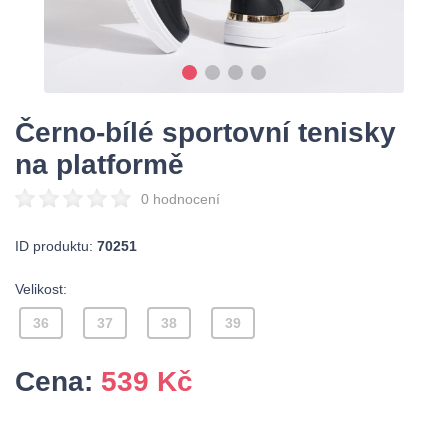
Černo-bílé sportovní tenisky
na platformě
0 hodnocení
ID produktu:
70251
Velikost:
36
37
38
39
Cena:
539
Kč