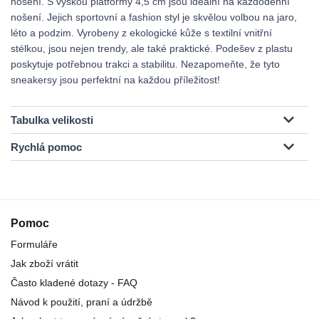
nošení. S výškou platformy 4,5 cm jsou ideální na každodenní
nošení. Jejich sportovní a fashion styl je skvělou volbou na jaro,
léto a podzim. Vyrobeny z ekologické kůže s textilní vnitřní
stélkou, jsou nejen trendy, ale také praktické. Podešev z plastu
poskytuje potřebnou trakci a stabilitu. Nezapomeňte, že tyto
sneakersy jsou perfektní na každou příležitost!
Tabulka velikosti
Rychlá pomoc
Pomoc
Formuláře
Jak zboží vrátit
Často kladené dotazy - FAQ
Návod k použití, praní a údržbě