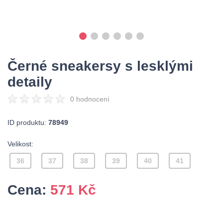
Černé sneakersy s lesklými
detaily
0 hodnocení
ID produktu:
78949
Velikost:
36
37
38
39
40
41
Cena:
571
Kč