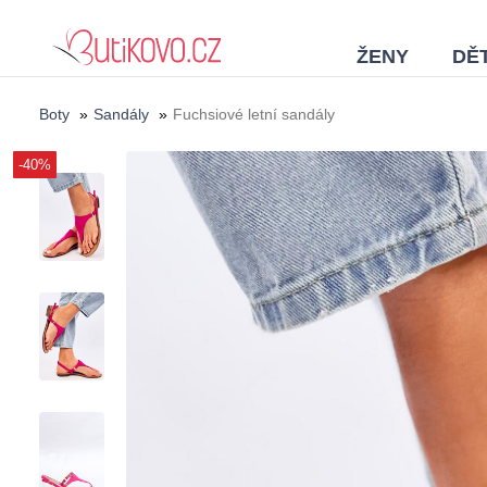
ŽENY
DĚT
Boty
»
Sandály
»
Fuchsiové letní sandály
-40%