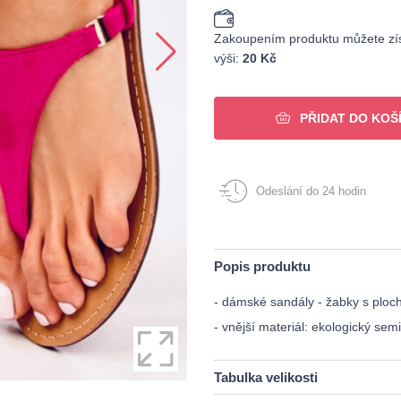
Zakoupením produktu můžete zís
výši:
20 Kč
PŘIDAT DO KOŠ
Odeslání do 24 hodin
Popis produktu
- dámské sandály - žabky s plo
- vnější materiál: ekologický sem
Tabulka velikosti