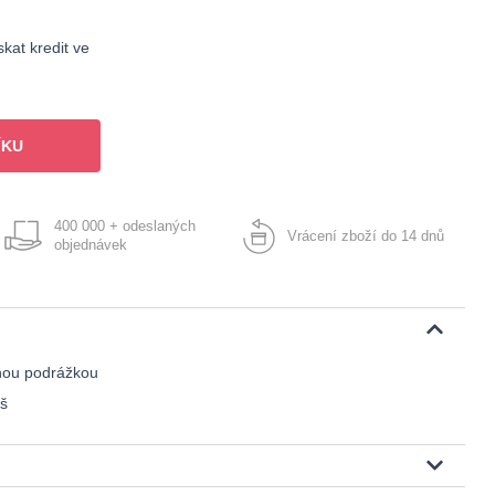
kat kredit ve
ÍKU
400 000 + odeslaných
Vrácení zboží do 14 dnů
objednávek
chou podrážkou
iš