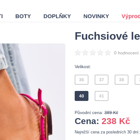
I
BOTY
DOPLŇKY
NOVINKY
Výprod
Fuchsiové le
0 hodnocení
Velikost:
36
37
38
40
41
Původní cena:
389 Kč
Cena:
238
Kč
Nejnižší cena za posledních 30 dní