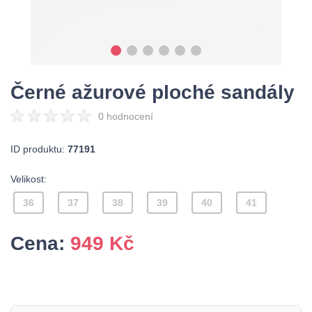
Černé ažurové ploché sandály
0 hodnocení
ID produktu:
77191
Velikost:
36
37
38
39
40
41
Cena:
949
Kč