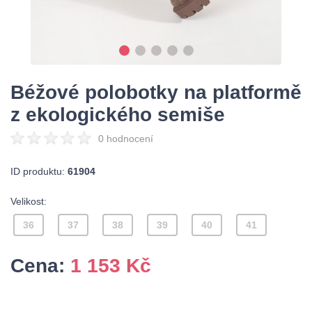
Béžové polobotky na platformě
z ekologického semiše
0 hodnocení
ID produktu:
61904
Velikost:
36
37
38
39
40
41
Cena:
1 153
Kč