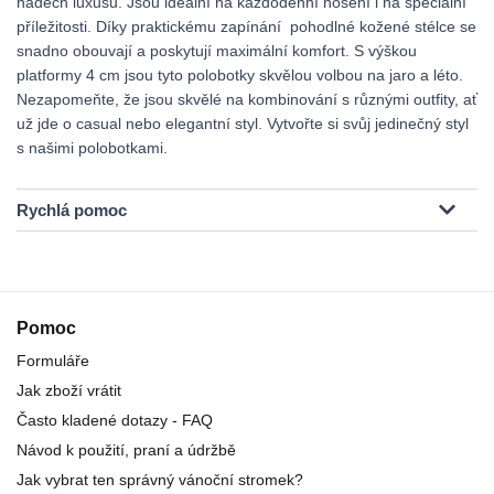
nádech luxusu. Jsou ideální na každodenní nošení i na speciální
příležitosti. Díky praktickému zapínání pohodlné kožené stélce se
snadno obouvají a poskytují maximální komfort. S výškou
platformy 4 cm jsou tyto polobotky skvělou volbou na jaro a léto.
Nezapomeňte, že jsou skvělé na kombinování s různými outfity, ať
už jde o casual nebo elegantní styl. Vytvořte si svůj jedinečný styl
s našimi polobotkami.
Rychlá pomoc
Pomoc
Formuláře
Jak zboží vrátit
Často kladené dotazy - FAQ
Návod k použití, praní a údržbě
Jak vybrat ten správný vánoční stromek?