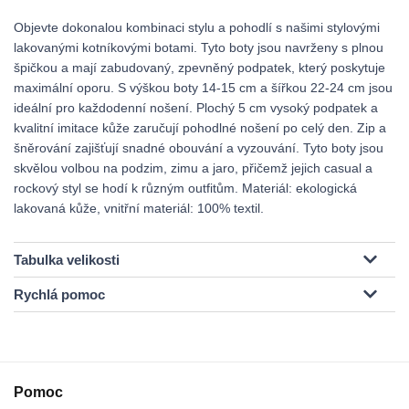
Objevte dokonalou kombinaci stylu a pohodlí s našimi stylovými
lakovanými kotníkovými botami. Tyto boty jsou navrženy s plnou
špičkou a mají zabudovaný, zpevněný podpatek, který poskytuje
maximální oporu. S výškou boty 14-15 cm a šířkou 22-24 cm jsou
ideální pro každodenní nošení. Plochý 5 cm vysoký podpatek a
kvalitní imitace kůže zaručují pohodlné nošení po celý den. Zip a
šněrování zajišťují snadné obouvání a vyzouvání. Tyto boty jsou
skvělou volbou na podzim, zimu a jaro, přičemž jejich casual a
rockový styl se hodí k různým outfitům. Materiál: ekologická
lakovaná kůže, vnitřní materiál: 100% textil.
Tabulka velikosti
Rychlá pomoc
Pomoc