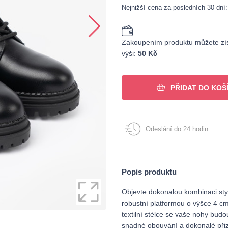
Nejnižší cena za posledních 30 dní
Zakoupením produktu můžete zís
výši:
50 Kč
PŘIDAT DO KOŠ
Odeslání do 24 hodin
Popis produktu
Objevte dokonalou kombinaci styl
robustní platformou o výšce 4 cm
textilní stélce se vaše nohy budou
snadné obouvání a dokonalé přiz