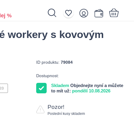
ej %
né workery s kovovým
Nákupní košík je prázdný.
ID produktu:
79084
Dostupnost:
Skladem
Objednejte nyní a můžete
39
to mít už:
pondělí 10.08.2026
Pozor!
Poslední kusy skladem