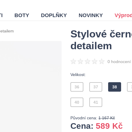
I
BOTY
DOPLŇKY
NOVINKY
Výprod
Stylové čer
etailem
detailem
0 hodnocení
Velikost:
36
37
38
40
41
Původní cena:
1 167 Kč
Cena:
589
Kč