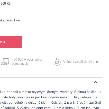
: 588 Kč
kat kredit ve
ÍKU
400 000 + odeslaných
Vrácení zboží do 14 dnů
objednávek
u a pohodlí s těmito stylovými černými workery. S plnou špičkou a
, tyto boty jsou ideální pro každodenní nošení. Díky zateplení a
 cítit pohodlně i v chladnějších měsících. Zip a šněrování zajišťují
působení. S výškou holenní části 11 cm a šířkou 26 cm jsou tyto