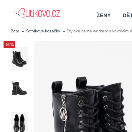
ŽENY
DĚT
Boty
»
Kotníkové kozačky
»
Stylové černé workery s kovovým d
-50%