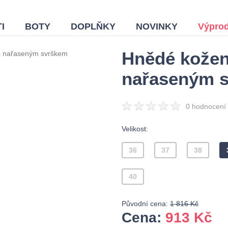
I
BOTY
DOPLŇKY
NOVINKY
Výprod
Hnědé kožen
s nařaseným svrškem
nařaseným 
0 hodnocení
Velikost:
36
37
38
40
Původní cena:
1 816 Kč
Cena:
913
Kč