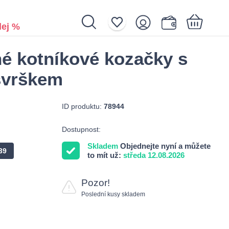
ej %
é kotníkové kozačky s
Nákupní košík je prázdný.
svrškem
ID produktu:
78944
Dostupnost:
Skladem
Objednejte nyní a můžete
39
to mít už:
středa 12.08.2026
Pozor!
Poslední kusy skladem