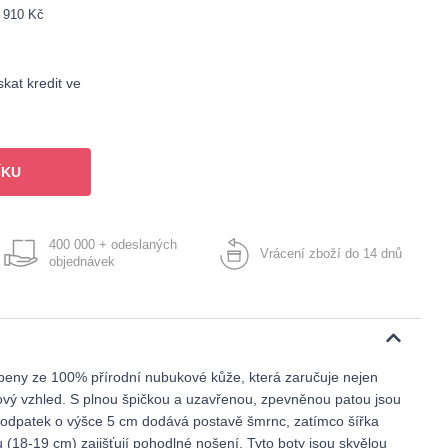
: 910 Kč
kat kredit ve
ÍKU
400 000 + odeslaných
Vrácení zboží do 14 dnů
objednávek
obeny ze 100% přírodní nubukové kůže, která zaručuje nejen
sový vzhled. S plnou špičkou a uzavřenou, zpevněnou patou jsou
Podpatek o výšce 5 cm dodává postavě šmrnc, zatímco šířka
 (18-19 cm) zajišťují pohodlné nošení. Tyto boty jsou skvělou