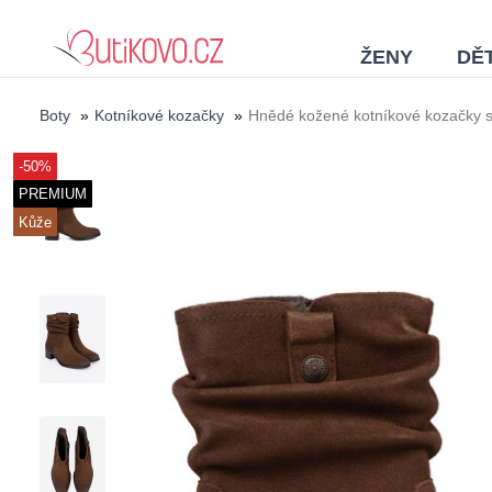
ŽENY
DĚT
Boty
»
Kotníkové kozačky
»
Hnědé kožené kotníkové kozačky 
-50%
PREMIUM
Kůže