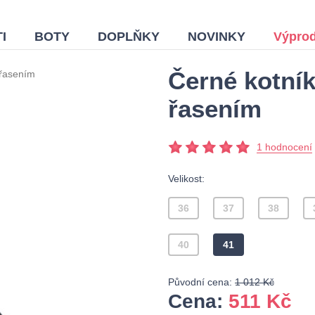
I
BOTY
DOPLŇKY
NOVINKY
Výprod
Černé kotní
 řasením
řasením
1 hodnocení
Velikost:
36
37
38
40
41
Původní cena:
1 012 Kč
Cena:
511
Kč