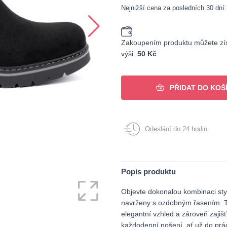
Nejnižší cena za posledních 30 dní
Zakoupením produktu můžete zís
výši:
50 Kč
PŘIDAT DO KOŠ
Odeslání do 24 hodin
Popis produktu
Objevte dokonalou kombinaci styl
navrženy s ozdobným řasením. Ty
elegantní vzhled a zároveň zaji
každodenní nošení, ať už do prác