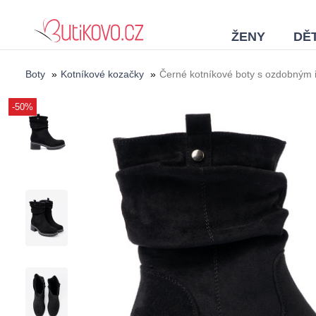
ŽENY
DĚT
Boty
»
Kotníkové kozačky
»
Černé kotníkové boty s ozdobným
-50%