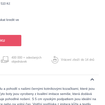
: 510 Kč
kat kredit ve
ÍKU
400 000 + odeslaných
Vrácení zboží do 14 dnů
objednávek
u a pohodlí s našimi černými kotníkovými kozačkami, které jsou
to boty jsou vyrobeny z kvalitní imitace semiše, která dodává
šťuje pohodlné nošení. S 5 cm vysokým podpatkem jsou ideální na
e nebo na volný čas. Vnitřní podšívka z imitace kůže a textilu