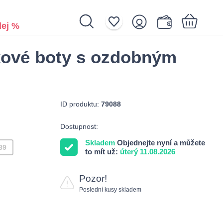
ej %
kové boty s ozdobným
Nákupní košík je prázdný.
ID produktu:
79088
Dostupnost:
Skladem
Objednejte nyní a můžete
39
to mít už:
úterý 11.08.2026
Pozor!
Poslední kusy skladem