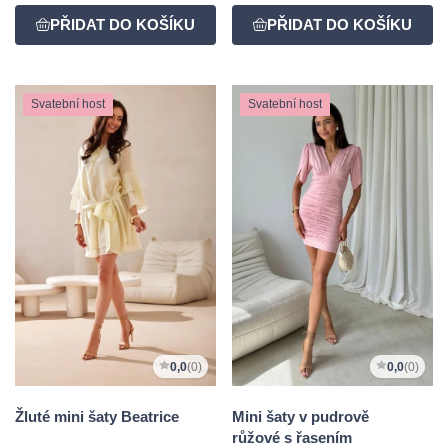
Svatební host
Svatební host
0,0
(0)
0,0
(0)
Žluté mini šaty Beatrice
Mini šaty v pudrově
růžové s řasením