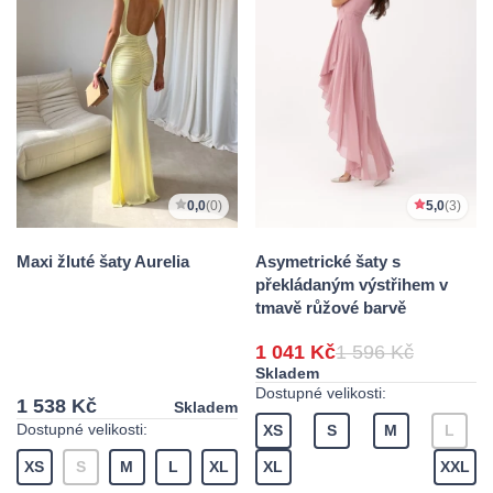
0,0
(0)
5,0
(3)
Maxi žluté šaty Aurelia
Asymetrické šaty s
překládaným výstřihem v
tmavě růžové barvě
1 041 Kč
1 596 Kč
Skladem
Dostupné velikosti:
1 538 Kč
Skladem
Dostupné velikosti:
XS
S
M
L
XS
S
M
L
XL
XL
XXL