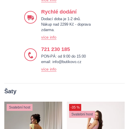
Rychlé dodání
Dodací doba je 1-2 dnů.
Nákup nad 2299 Kč - doprava
zdarma.
více info
721 230 185
PON-PÁ: od 9:00 do 15:00
email:
info@butikovo.cz
více info
Šaty
Svatební host
-35 %
Svatební host