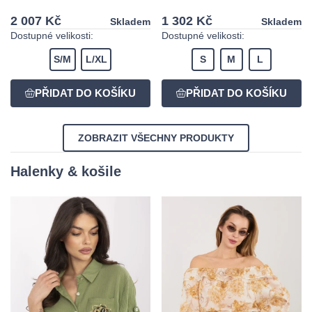
2 007 Kč
1 302 Kč
Skladem
Skladem
Dostupné velikosti:
Dostupné velikosti:
S/M
L/XL
S
M
L
ZOBRAZIT VŠECHNY PRODUKTY
Halenky & košile