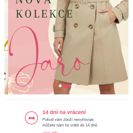
ŠATY
BUNDY & KABÁTY
HALENKY & KOŠILE
KALHOTY
14 dní na vrácení
Pokud vám zboží nevyhovuje,
můžete nám ho vrátit do 14 dnů.
více info