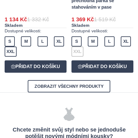
přechodná parka se
stahováním v pase
1 134 Kč
1 332 Kč
1 369 Kč
1 519 Kč
Skladem
Skladem
Dostupné velikosti:
Dostupné velikosti:
S
M
L
XL
S
M
L
XL
XXL
XXL
ZOBRAZIT VŠECHNY PRODUKTY
Chcete změnit svůj styl nebo se jednoduše
potěšit novými módními kousky?