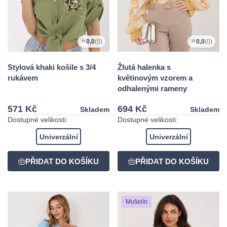
0,0
(0)
0,0
(0)
Stylová khaki košile s 3/4
Žlutá halenka s
rukávem
květinovým vzorem a
odhalenými rameny
571 Kč
694 Kč
Skladem
Skladem
Dostupné velikosti:
Dostupné velikosti:
Univerzální
Univerzální
Mušelín