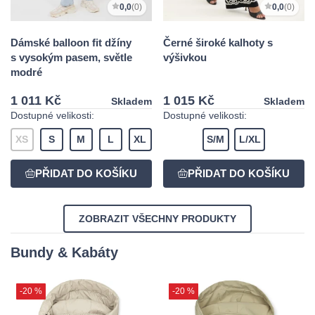
0,0
(0)
0,0
(0)
Dámské balloon fit džíny
Černé široké kalhoty s
s vysokým pasem, světle
výšivkou
modré
1 011 Kč
1 015 Kč
Skladem
Skladem
Dostupné velikosti:
Dostupné velikosti:
XS
S
M
L
XL
S/M
L/XL
ZOBRAZIT VŠECHNY PRODUKTY
Bundy & Kabáty
-20 %
-20 %