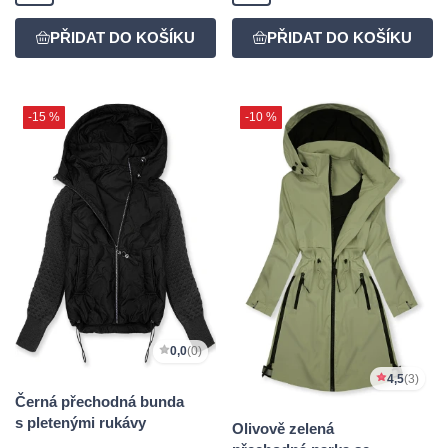
-15 %
-10 %
0,0
(0)
4,5
(3)
Černá přechodná bunda
s pletenými rukávy
Olivově zelená