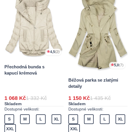
4,5
(2)
5,0
(7)
Přechodná bunda s
kapucí krémová
Béžová parka se zlatými
detaily
1 068 Kč
1 332 Kč
1 150 Kč
1 435 Kč
Skladem
Skladem
Dostupné velikosti:
Dostupné velikosti:
S
M
L
XL
S
M
L
XL
XXL
XXL