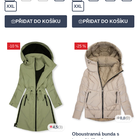
XXL
XXL
-10 %
-25 %
0,0
(0)
4,5
(3)
Oboustranná bunda s