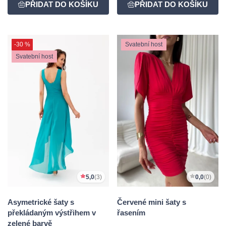
-30 %
Svatební host
Svatební host
5,0
(3)
0,0
(0)
Asymetrické šaty s
Červené mini šaty s
překládaným výstřihem v
řasením
zelené barvě