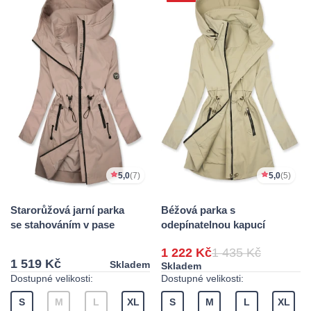
5,0
(7)
5,0
(5)
Starorůžová jarní parka
Béžová parka s
se stahováním v pase
odepínatelnou kapucí
1 222 Kč
1 435 Kč
1 519 Kč
Skladem
Skladem
Dostupné velikosti:
Dostupné velikosti:
S
M
L
XL
S
M
L
XL