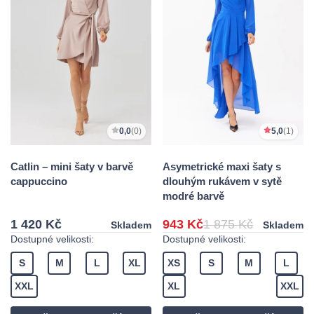
0,0
(0)
5,0
(1)
Catlin – mini šaty v barvě
Asymetrické maxi šaty s
cappuccino
dlouhým rukávem v sytě
modré barvě
1 420 Kč
943 Kč
1 875 Kč
Skladem
Skladem
Dostupné velikosti:
Dostupné velikosti:
S
M
L
XL
XS
S
M
L
XXL
XL
XXL