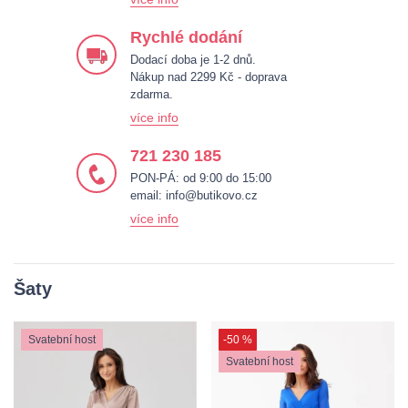
Rychlé dodání
Dodací doba je 1-2 dnů.
Nákup nad 2299 Kč - doprava
zdarma.
více info
721 230 185
PON-PÁ: od 9:00 do 15:00
email:
info@butikovo.cz
více info
Šaty
Svatební host
-50 %
Svatební host