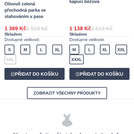
kapucí béžová
Olivově zelená
přechodná parka se
stahováním v pase
1 369 Kč
1 519 Kč
1 138 Kč
1 513 Kč
Skladem
Skladem
Dostupné velikosti:
Dostupné velikosti:
S
M
L
XL
M
L
XL
XXL
XXL
XXXL
ZOBRAZIT VŠECHNY PRODUKTY