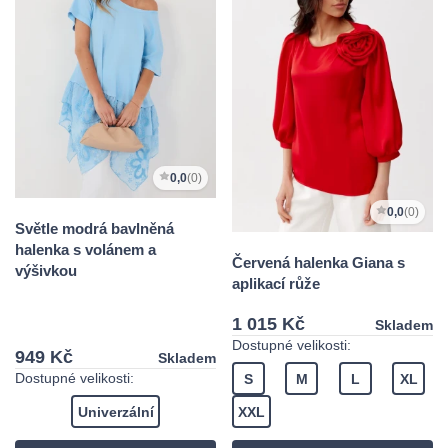
0,0
(0)
0,0
(0)
Světle modrá bavlněná
halenka s volánem a
Červená halenka Giana s
výšivkou
aplikací růže
1 015 Kč
Skladem
Dostupné velikosti:
949 Kč
Skladem
Dostupné velikosti:
S
M
L
XL
Univerzální
XXL