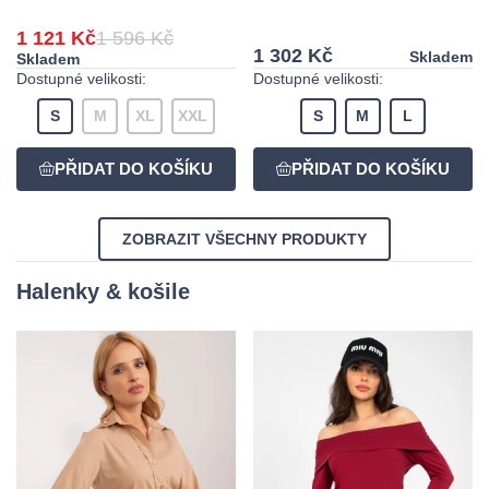
1 121 Kč
1 596 Kč
1 302 Kč
Skladem
Skladem
Dostupné velikosti:
Dostupné velikosti:
S
M
XL
XXL
S
M
L
ZOBRAZIT VŠECHNY PRODUKTY
Halenky & košile