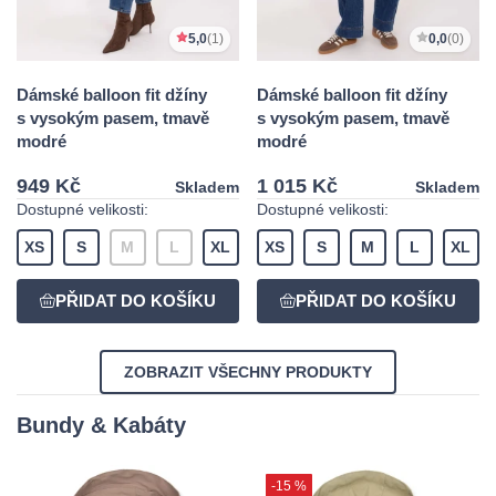
5,0
(1)
0,0
(0)
Dámské balloon fit džíny
Dámské balloon fit džíny
s vysokým pasem, tmavě
s vysokým pasem, tmavě
modré
modré
949 Kč
1 015 Kč
Skladem
Skladem
Dostupné velikosti:
Dostupné velikosti:
XS
S
M
L
XL
XS
S
M
L
XL
ZOBRAZIT VŠECHNY PRODUKTY
Bundy & Kabáty
-15 %