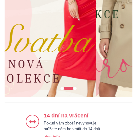
ŠATY
BUNDY & KABÁTY
HALENKY & KOŠILE
KALHOTY
14 dní na vrácení
Pokud vám zboží nevyhovuje,
můžete nám ho vrátit do 14 dnů.
více info