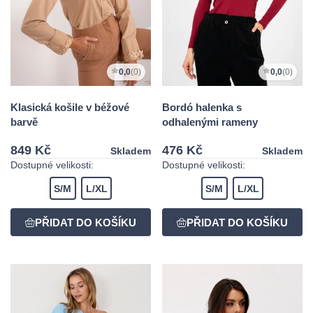
0,0
(0)
0,0
(0)
Klasická košile v béžové
Bordó halenka s
barvě
odhalenými rameny
849 Kč
476 Kč
Skladem
Skladem
Dostupné velikosti:
Dostupné velikosti:
S/M
L/XL
S/M
L/XL