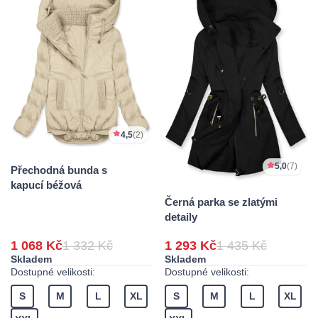
4,5
(2)
5,0
(7)
Přechodná bunda s
kapucí béžová
Černá parka se zlatými
detaily
1 068 Kč
1 332 Kč
1 293 Kč
1 435 Kč
Skladem
Skladem
Dostupné velikosti:
Dostupné velikosti:
S
M
L
XL
S
M
L
XL