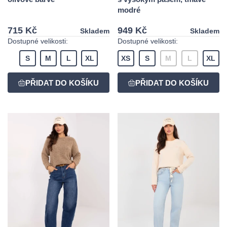
modré
715 Kč
949 Kč
Skladem
Skladem
Dostupné velikosti:
Dostupné velikosti:
S
M
L
XL
XS
S
M
L
XL