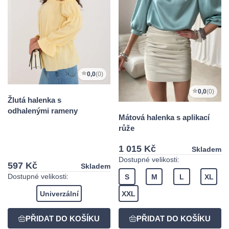
0,0
(0)
0,0
(0)
Žlutá halenka s
odhalenými rameny
Mátová halenka s aplikací
růže
1 015 Kč
Skladem
Dostupné velikosti:
597 Kč
Skladem
Dostupné velikosti:
S
M
L
XL
Univerzální
XXL