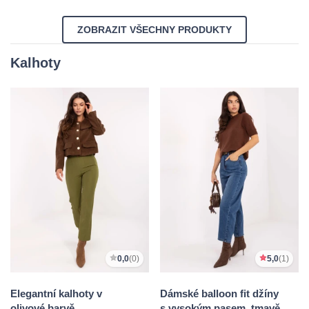
ZOBRAZIT VŠECHNY PRODUKTY
Kalhoty
0,0
(0)
5,0
(1)
Elegantní kalhoty v
Dámské balloon fit džíny
olivové barvě
s vysokým pasem, tmavě