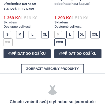
přechodná parka se
odepínatelnou kapucí
stahováním v pase
1 369 Kč
1 519 Kč
1 293 Kč
1 519 Kč
Skladem
Skladem
Dostupné velikosti:
Dostupné velikosti:
S
M
L
XL
M
L
XL
XXL
XXL
XXXL
ZOBRAZIT VŠECHNY PRODUKTY
Chcete změnit svůj styl nebo se jednoduše