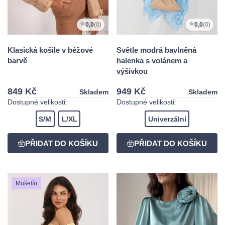
0,0
(0)
0,0
(0)
Klasická košile v béžové
Světle modrá bavlněná
barvě
halenka s volánem a
výšivkou
849 Kč
949 Kč
Skladem
Skladem
Dostupné velikosti:
Dostupné velikosti:
S/M
L/XL
Univerzální
Mušelín