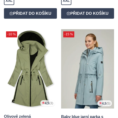
XXL
XXL
-10 %
-15 %
4,5
(3)
4,5
(5)
Olivově zelená
Baby blue jarní parka s