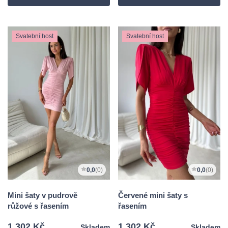
Svatební host
Svatební host
0,0
(0)
0,0
(0)
Mini šaty v pudrově
Červené mini šaty s
růžové s řasením
řasením
1 302 Kč
1 302 Kč
Skladem
Skladem