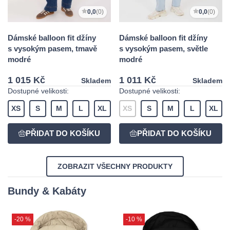
0,0
(0)
0,0
(0)
Dámské balloon fit džíny
Dámské balloon fit džíny
s vysokým pasem, tmavě
s vysokým pasem, světle
modré
modré
1 015 Kč
1 011 Kč
Skladem
Skladem
Dostupné velikosti:
Dostupné velikosti:
XS
S
M
L
XL
XS
S
M
L
XL
ZOBRAZIT VŠECHNY PRODUKTY
Bundy & Kabáty
-20 %
-10 %