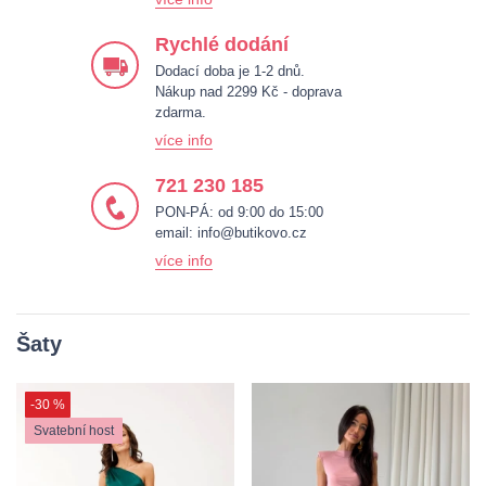
Rychlé dodání
Dodací doba je 1-2 dnů.
Nákup nad 2299 Kč - doprava
zdarma.
více info
721 230 185
PON-PÁ: od 9:00 do 15:00
email:
info@butikovo.cz
více info
Šaty
-30 %
Svatební host