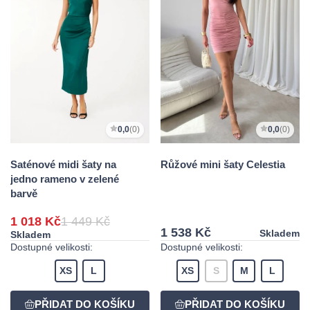
0,0
(0)
0,0
(0)
Saténové midi šaty na
Růžové mini šaty Celestia
jedno rameno v zelené
barvě
1 018 Kč
1 449 Kč
1 538 Kč
Skladem
Skladem
Dostupné velikosti:
Dostupné velikosti:
XS
L
XS
S
M
L