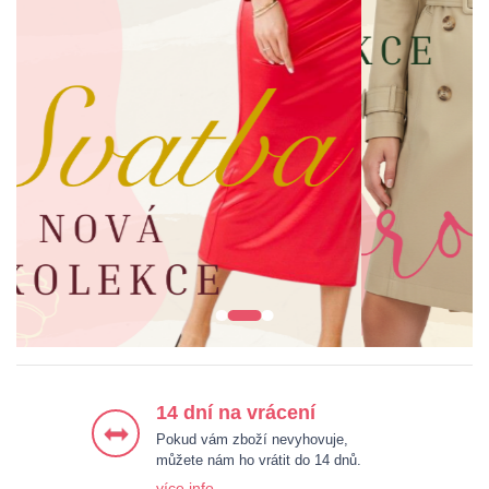
ŠATY
BUNDY & KABÁTY
HALENKY & KOŠILE
KALHOTY
14 dní na vrácení
Pokud vám zboží nevyhovuje,
můžete nám ho vrátit do 14 dnů.
více info