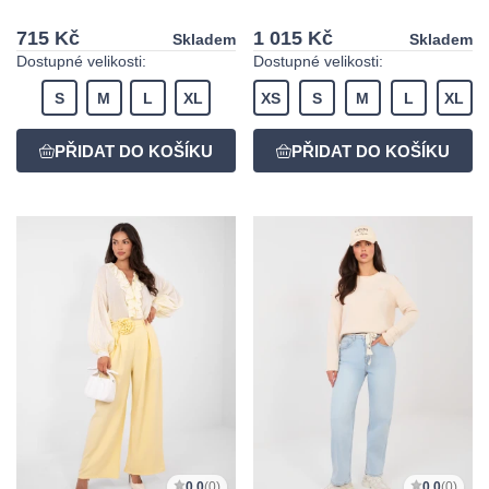
715 Kč
1 015 Kč
Skladem
Skladem
Dostupné velikosti:
Dostupné velikosti:
S
M
L
XL
XS
S
M
L
XL
0,0
(0)
0,0
(0)