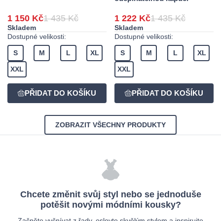
1 150 Kč
1 435 Kč
1 222 Kč
1 435 Kč
Skladem
Skladem
Dostupné velikosti:
Dostupné velikosti:
S
M
L
XL
S
M
L
XL
XXL
XXL
ZOBRAZIT VŠECHNY PRODUKTY
Chcete změnit svůj styl nebo se jednoduše
potěšit novými módními kousky?
Začněte vyčnívat z řady, oslovte skvělým stylem a inspirujte