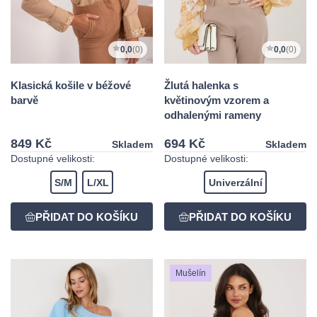
0,0
(0)
0,0
(0)
Klasická košile v béžové
Žlutá halenka s
barvě
květinovým vzorem a
odhalenými rameny
849 Kč
694 Kč
Skladem
Skladem
Dostupné velikosti:
Dostupné velikosti:
S/M
L/XL
Univerzální
Mušelín