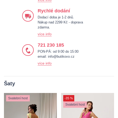
Rychlé dodání
Dodací doba je 1-2 dnů.
Nákup nad 2299 Kč - doprava
zdarma.
více info
721 230 185
PON-PÁ: od 9:00 do 15:00
email:
info@butikovo.cz
více info
Šaty
Svatební host
-35 %
Svatební host