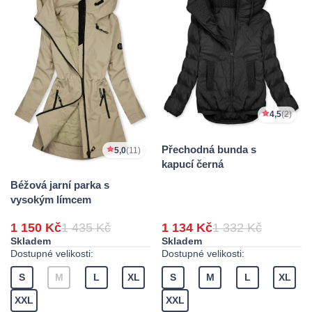
4,5
(2)
Přechodná bunda s
5,0
(11)
kapucí černá
Béžová jarní parka s
vysokým límcem
1 150 Kč
1 435 Kč
1 134 Kč
1 332 Kč
Skladem
Skladem
Dostupné velikosti:
Dostupné velikosti:
S
M
L
XL
S
M
L
XL
XXL
XXL