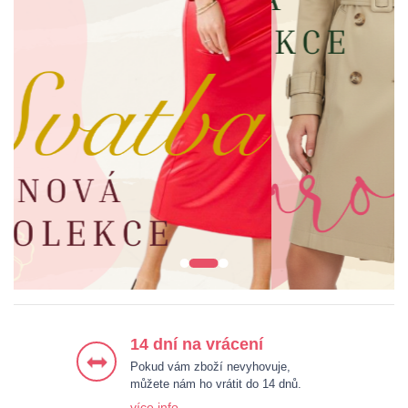
ŠATY
BUNDY & KABÁTY
HALENKY & KOŠILE
KALHOTY
14 dní na vrácení
Pokud vám zboží nevyhovuje,
můžete nám ho vrátit do 14 dnů.
více info