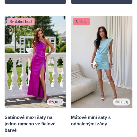
Svatební host
Náš tip
5,0
(2)
0,0
(0)
Saténové maxi šaty na
Mátové mini šaty s
jedno rameno ve fialové
odhalenými zády
barvě