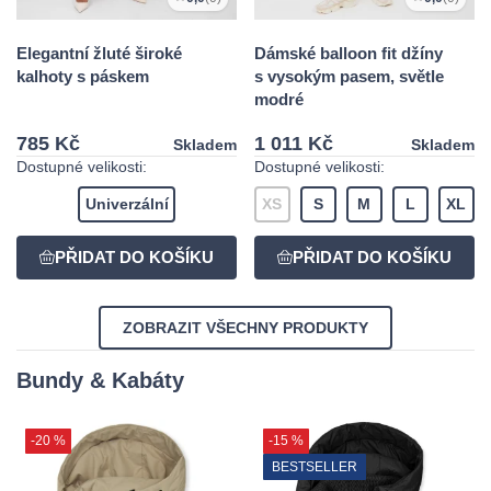
Elegantní žluté široké
Dámské balloon fit džíny
kalhoty s páskem
s vysokým pasem, světle
modré
785 Kč
1 011 Kč
Skladem
Skladem
Dostupné velikosti:
Dostupné velikosti:
Univerzální
XS
S
M
L
XL
ZOBRAZIT VŠECHNY PRODUKTY
Bundy & Kabáty
-20 %
-15 %
BESTSELLER