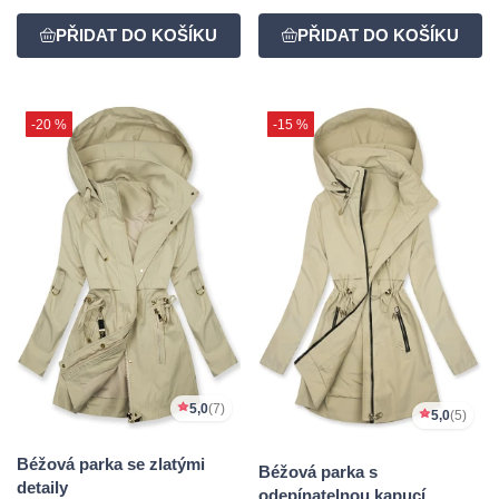
-20 %
-15 %
5,0
(7)
5,0
(5)
Béžová parka se zlatými
Béžová parka s
detaily
odepínatelnou kapucí