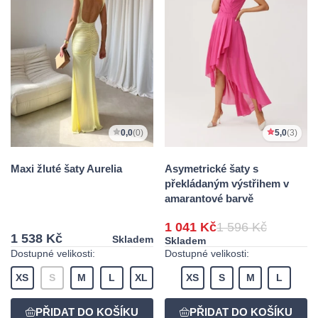
0,0
(0)
5,0
(3)
Maxi žluté šaty Aurelia
Asymetrické šaty s
překládaným výstřihem v
amarantové barvě
1 041 Kč
1 596 Kč
1 538 Kč
Skladem
Skladem
Dostupné velikosti:
Dostupné velikosti:
XS
S
M
L
XL
XS
S
M
L